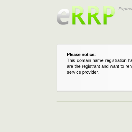
Expire
Please notice:
Bitte beachten Sie:
This domain name registration ha
Diese Domainregistrierung ist 
are the registrant and want to re
Domain stehen an. Wenn Sie d
service provider.
verlängern möchten, kontaktieren S