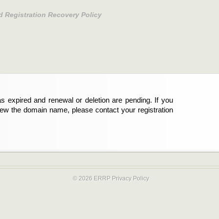
d Registration Recovery Policy
s expired and renewal or deletion are pending. If you
abgelaufen und die Verlängerung oder Löschung der
new the domain name, please contact your registration
er Registrant sind und die Domainregistrierung
ie bitte Ihren Service-Provider.
© 2026 ERRP
Privacy Policy